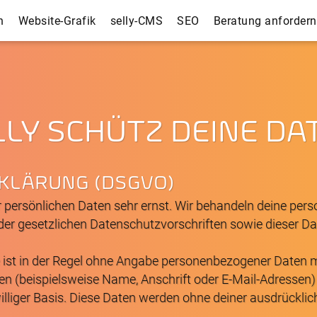
n
Website-Grafik
selly-CMS
SEO
Beratung anfordern
LLY SCHÜTZ DEINE DA
KLÄRUNG (DSGVO)
 persönlichen Daten sehr ernst. Wir behandeln deine pe
der gesetzlichen Datenschutzvorschriften sowie dieser D
 ist in der Regel ohne Angabe personenbezogener Daten m
 (beispielsweise Name, Anschrift oder E-Mail-Adressen) e
williger Basis. Diese Daten werden ohne deiner ausdrückli