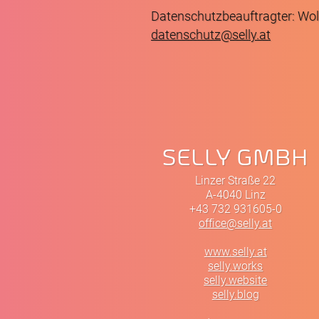
Datenschutzbeauftragter: Wo
datenschutz@selly.at
SELLY GMBH
Linzer Straße 22
A-4040 Linz
+43 732 931605-0
office@selly.at
www.selly.at
selly.works
selly.website
selly.blog