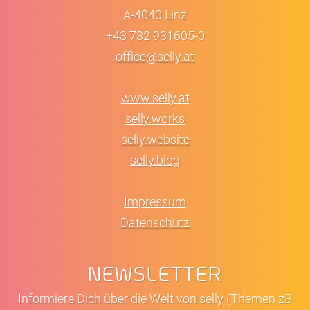
A-4040 Linz
+43 732 931605-0
office@selly.at
www.selly.at
selly.works
selly.website
selly.blog
Impressum
Datenschutz
NEWSLETTER
Informiere Dich über die Welt von selly (Themen zB